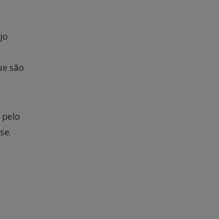
jo
ue são
 pelo
se.