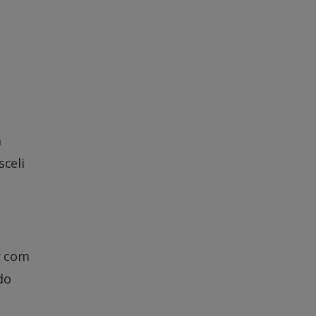
a
sceli
r com
do