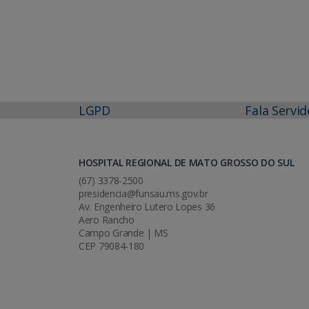
LGPD
Fala Servid
HOSPITAL REGIONAL DE MATO GROSSO DO SUL
(67) 3378-2500
presidencia@funsau.ms.gov.br
Av. Engenheiro Lutero Lopes 36
Aero Rancho
Campo Grande | MS
CEP 79084-180