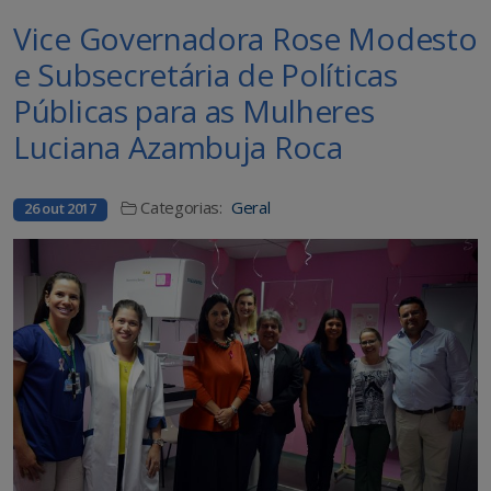
Vice Governadora Rose Modesto
e Subsecretária de Políticas
Públicas para as Mulheres
Luciana Azambuja Roca
Categorias:
Geral
26 out 2017