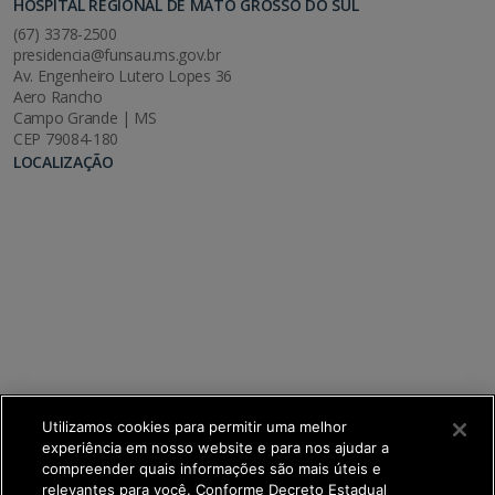
HOSPITAL REGIONAL DE MATO GROSSO DO SUL
(67) 3378-2500
presidencia@funsau.ms.gov.br
Av. Engenheiro Lutero Lopes 36
Aero Rancho
Campo Grande | MS
CEP 79084-180
LOCALIZAÇÃO
Utilizamos cookies para permitir uma melhor
experiência em nosso website e para nos ajudar a
compreender quais informações são mais úteis e
relevantes para você. Conforme Decreto Estadual