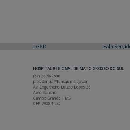
LGPD
Fala Servid
HOSPITAL REGIONAL DE MATO GROSSO DO SUL
(67) 3378-2500
presidencia@funsau.ms.gov.br
Av. Engenheiro Lutero Lopes 36
Aero Rancho
Campo Grande | MS
CEP 79084-180