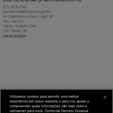
HOSPITAL REGIONAL DE MATO GROSSO DO SUL
(67) 3378-2500
presidencia@funsau.ms.gov.br
Av. Engenheiro Lutero Lopes 36
Aero Rancho
Campo Grande | MS
CEP 79084-180
LOCALIZAÇÃO
Utilizamos cookies para permitir uma melhor
experiência em nosso website e para nos ajudar a
compreender quais informações são mais úteis e
relevantes para você. Conforme Decreto Estadual