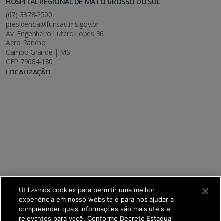
HOSPITAL REGIONAL DE MATO GROSSO DO SUL
(67) 3378-2500
presidencia@funsau.ms.gov.br
Av. Engenheiro Lutero Lopes 36
Aero Rancho
Campo Grande | MS
CEP 79084-180
LOCALIZAÇÃO
Utilizamos cookies para permitir uma melhor
experiência em nosso website e para nos ajudar a
compreender quais informações são mais úteis e
relevantes para você. Conforme Decreto Estadual