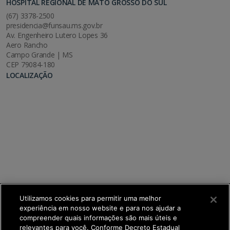
HOSPITAL REGIONAL DE MATO GROSSO DO SUL
(67) 3378-2500
presidencia@funsau.ms.gov.br
Av. Engenheiro Lutero Lopes 36
Aero Rancho
Campo Grande | MS
CEP 79084-180
LOCALIZAÇÃO
Utilizamos cookies para permitir uma melhor
experiência em nosso website e para nos ajudar a
compreender quais informações são mais úteis e
relevantes para você. Conforme Decreto Estadual