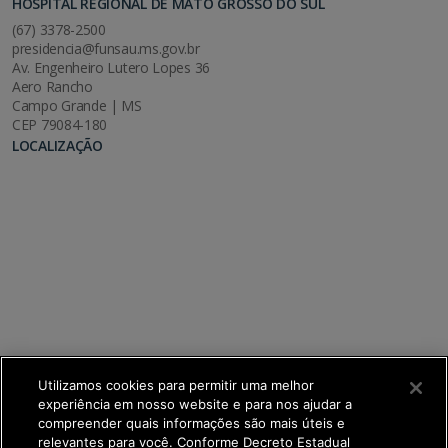
HOSPITAL REGIONAL DE MATO GROSSO DO SUL
(67) 3378-2500
presidencia@funsau.ms.gov.br
Av. Engenheiro Lutero Lopes 36
Aero Rancho
Campo Grande | MS
CEP 79084-180
LOCALIZAÇÃO
Utilizamos cookies para permitir uma melhor
experiência em nosso website e para nos ajudar a
compreender quais informações são mais úteis e
relevantes para você. Conforme Decreto Estadual