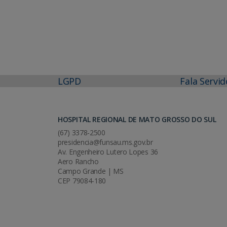
LGPD
Fala Servid
HOSPITAL REGIONAL DE MATO GROSSO DO SUL
(67) 3378-2500
presidencia@funsau.ms.gov.br
Av. Engenheiro Lutero Lopes 36
Aero Rancho
Campo Grande | MS
CEP 79084-180