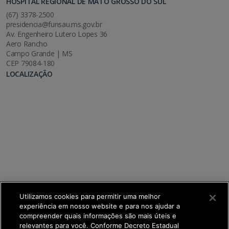
HOSPITAL REGIONAL DE MATO GROSSO DO SUL
(67) 3378-2500
presidencia@funsau.ms.gov.br
Av. Engenheiro Lutero Lopes 36
Aero Rancho
Campo Grande | MS
CEP 79084-180
LOCALIZAÇÃO
Utilizamos cookies para permitir uma melhor
experiência em nosso website e para nos ajudar a
compreender quais informações são mais úteis e
relevantes para você. Conforme Decreto Estadual