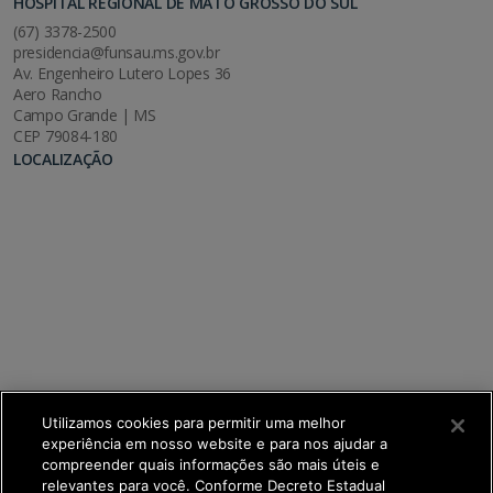
HOSPITAL REGIONAL DE MATO GROSSO DO SUL
(67) 3378-2500
presidencia@funsau.ms.gov.br
Av. Engenheiro Lutero Lopes 36
Aero Rancho
Campo Grande | MS
CEP 79084-180
LOCALIZAÇÃO
Utilizamos cookies para permitir uma melhor
experiência em nosso website e para nos ajudar a
compreender quais informações são mais úteis e
relevantes para você. Conforme Decreto Estadual