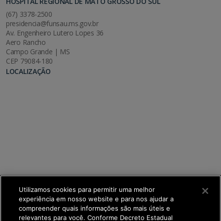
HOSPITAL REGIONAL DE MATO GROSSO DO SUL
(67) 3378-2500
presidencia@funsau.ms.gov.br
Av. Engenheiro Lutero Lopes 36
Aero Rancho
Campo Grande | MS
CEP 79084-180
LOCALIZAÇÃO
Utilizamos cookies para permitir uma melhor
experiência em nosso website e para nos ajudar a
compreender quais informações são mais úteis e
relevantes para você. Conforme Decreto Estadual