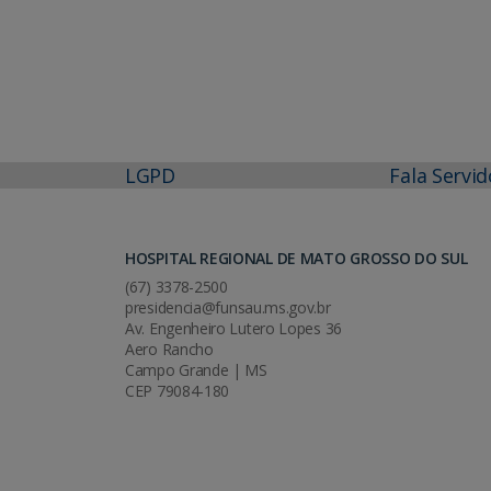
LGPD
Fala Servid
HOSPITAL REGIONAL DE MATO GROSSO DO SUL
(67) 3378-2500
presidencia@funsau.ms.gov.br
Av. Engenheiro Lutero Lopes 36
Aero Rancho
Campo Grande | MS
CEP 79084-180