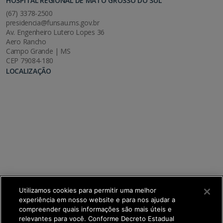
HOSPITAL REGIONAL DE MATO GROSSO DO SUL
(67) 3378-2500
presidencia@funsau.ms.gov.br
Av. Engenheiro Lutero Lopes 36
Aero Rancho
Campo Grande | MS
CEP 79084-180
LOCALIZAÇÃO
Utilizamos cookies para permitir uma melhor
experiência em nosso website e para nos ajudar a
compreender quais informações são mais úteis e
relevantes para você. Conforme Decreto Estadual