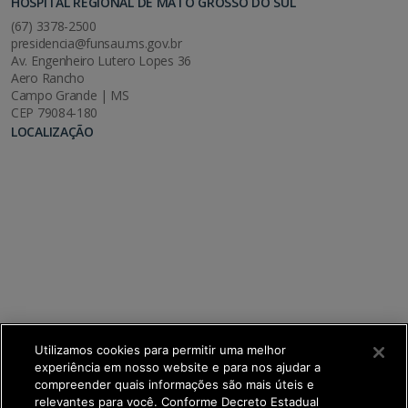
HOSPITAL REGIONAL DE MATO GROSSO DO SUL
(67) 3378-2500
presidencia@funsau.ms.gov.br
Av. Engenheiro Lutero Lopes 36
Aero Rancho
Campo Grande | MS
CEP 79084-180
LOCALIZAÇÃO
Utilizamos cookies para permitir uma melhor
experiência em nosso website e para nos ajudar a
compreender quais informações são mais úteis e
relevantes para você. Conforme Decreto Estadual