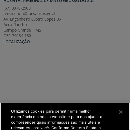
HOSPITAL REGIONAL DE MATO GROSSO DO SUL
(67) 3378-2500
presidencia@funsau.ms.gov.br
Av. Engenheiro Lutero Lopes 36
Aero Rancho
Campo Grande | MS
CEP 79084-180
LOCALIZAÇÃO
Utilizamos cookies para permitir uma melhor
experiência em nosso website e para nos ajudar a
compreender quais informações são mais úteis e
relevantes para você. Conforme Decreto Estadual