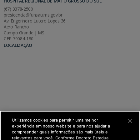
HOSPITAL REGIONAL DE MATO GROSSO DO SUL
(67) 3378-2500
presidencia@funsau.ms.gov.br
Av. Engenheiro Lutero Lopes 36
Aero Rancho
Campo Grande | MS
CEP 79084-180
LOCALIZAÇÃO
Utilizamos cookies para permitir uma melhor
experiência em nosso website e para nos ajudar a
compreender quais informações são mais úteis e
relevantes para você. Conforme Decreto Estadual