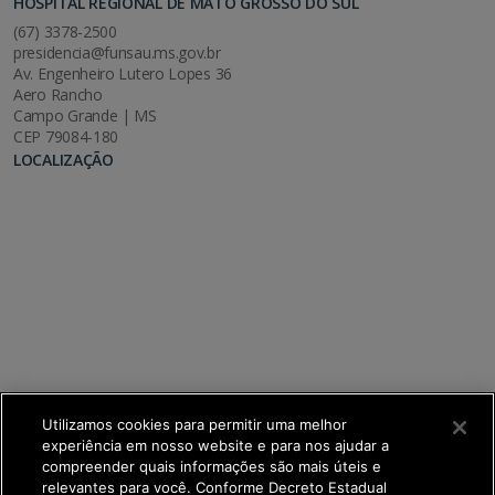
HOSPITAL REGIONAL DE MATO GROSSO DO SUL
(67) 3378-2500
presidencia@funsau.ms.gov.br
Av. Engenheiro Lutero Lopes 36
Aero Rancho
Campo Grande | MS
CEP 79084-180
LOCALIZAÇÃO
Utilizamos cookies para permitir uma melhor
experiência em nosso website e para nos ajudar a
compreender quais informações são mais úteis e
relevantes para você. Conforme Decreto Estadual