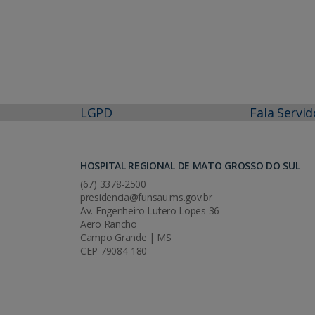
LGPD
Fala Servid
HOSPITAL REGIONAL DE MATO GROSSO DO SUL
(67) 3378-2500
presidencia@funsau.ms.gov.br
Av. Engenheiro Lutero Lopes 36
Aero Rancho
Campo Grande | MS
CEP 79084-180