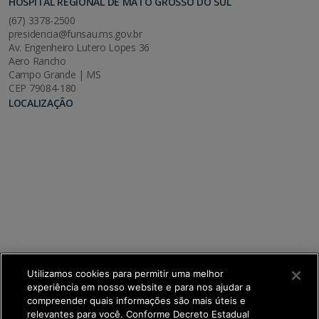
HOSPITAL REGIONAL DE MATO GROSSO DO SUL
(67) 3378-2500
presidencia@funsau.ms.gov.br
Av. Engenheiro Lutero Lopes 36
Aero Rancho
Campo Grande | MS
CEP 79084-180
LOCALIZAÇÃO
Utilizamos cookies para permitir uma melhor
experiência em nosso website e para nos ajudar a
compreender quais informações são mais úteis e
relevantes para você. Conforme Decreto Estadual