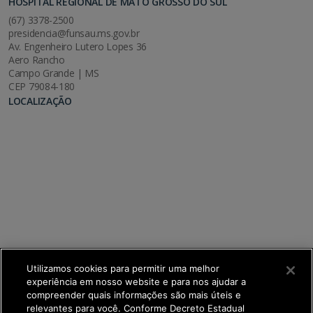
HOSPITAL REGIONAL DE MATO GROSSO DO SUL
(67) 3378-2500
presidencia@funsau.ms.gov.br
Av. Engenheiro Lutero Lopes 36
Aero Rancho
Campo Grande | MS
CEP 79084-180
LOCALIZAÇÃO
Utilizamos cookies para permitir uma melhor
experiência em nosso website e para nos ajudar a
compreender quais informações são mais úteis e
relevantes para você. Conforme Decreto Estadual