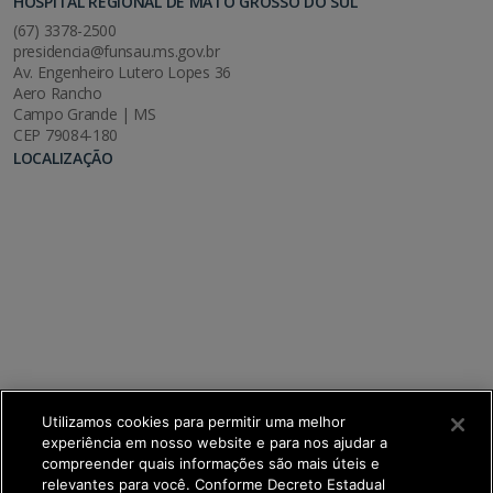
HOSPITAL REGIONAL DE MATO GROSSO DO SUL
(67) 3378-2500
presidencia@funsau.ms.gov.br
Av. Engenheiro Lutero Lopes 36
Aero Rancho
Campo Grande | MS
CEP 79084-180
LOCALIZAÇÃO
Utilizamos cookies para permitir uma melhor
experiência em nosso website e para nos ajudar a
compreender quais informações são mais úteis e
relevantes para você. Conforme Decreto Estadual