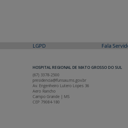
LGPD
Fala Servid
HOSPITAL REGIONAL DE MATO GROSSO DO SUL
(67) 3378-2500
presidencia@funsau.ms.gov.br
Av. Engenheiro Lutero Lopes 36
Aero Rancho
Campo Grande | MS
CEP 79084-180