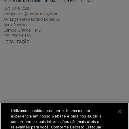
HOSPITAL REGIONAL DE MATO GROSSO DO SUL
(67) 3378-2500
presidencia@funsau.ms.gov.br
Av. Engenheiro Lutero Lopes 36
Aero Rancho
Campo Grande | MS
CEP 79084-180
LOCALIZAÇÃO
Utilizamos cookies para permitir uma melhor
experiência em nosso website e para nos ajudar a
compreender quais informações são mais úteis e
relevantes para você. Conforme Decreto Estadual