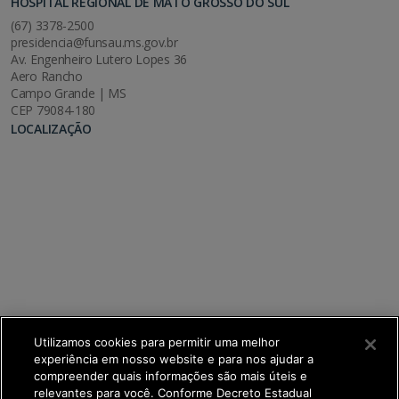
HOSPITAL REGIONAL DE MATO GROSSO DO SUL
(67) 3378-2500
presidencia@funsau.ms.gov.br
Av. Engenheiro Lutero Lopes 36
Aero Rancho
Campo Grande | MS
CEP 79084-180
LOCALIZAÇÃO
Utilizamos cookies para permitir uma melhor
experiência em nosso website e para nos ajudar a
compreender quais informações são mais úteis e
relevantes para você. Conforme Decreto Estadual