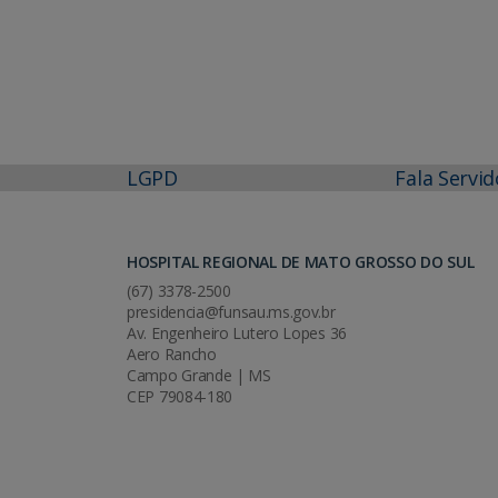
LGPD
Fala Servid
HOSPITAL REGIONAL DE MATO GROSSO DO SUL
(67) 3378-2500
presidencia@funsau.ms.gov.br
Av. Engenheiro Lutero Lopes 36
Aero Rancho
Campo Grande | MS
CEP 79084-180