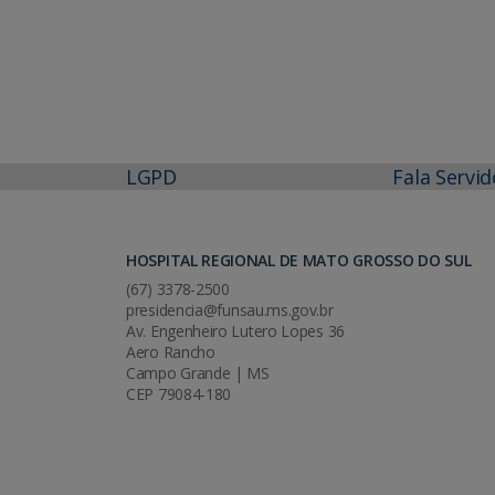
LGPD
Fala Servid
HOSPITAL REGIONAL DE MATO GROSSO DO SUL
(67) 3378-2500
presidencia@funsau.ms.gov.br
Av. Engenheiro Lutero Lopes 36
Aero Rancho
Campo Grande | MS
CEP 79084-180