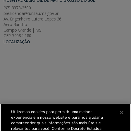
HOSPITAL REGIONAL DE MATO GROSSO DO SUL
(67) 3378-2500
presidencia@funsau.ms.gov.br
Av. Engenheiro Lutero Lopes 36
Aero Rancho
Campo Grande | MS
CEP 79084-180
LOCALIZAÇÃO
Utilizamos cookies para permitir uma melhor
experiência em nosso website e para nos ajudar a
compreender quais informações são mais úteis e
relevantes para você. Conforme Decreto Estadual