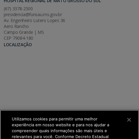
HOSPITAL REGIONAL DE MATO GROSSO DO SUL
(67) 3378-2500
presidencia@funsau.ms.gov.br
Av. Engenheiro Lutero Lopes 36
Aero Rancho
Campo Grande | MS
CEP 79084-180
LOCALIZAÇÃO
Utilizamos cookies para permitir uma melhor
experiência em nosso website e para nos ajudar a
compreender quais informações são mais úteis e
relevantes para você. Conforme Decreto Estadual