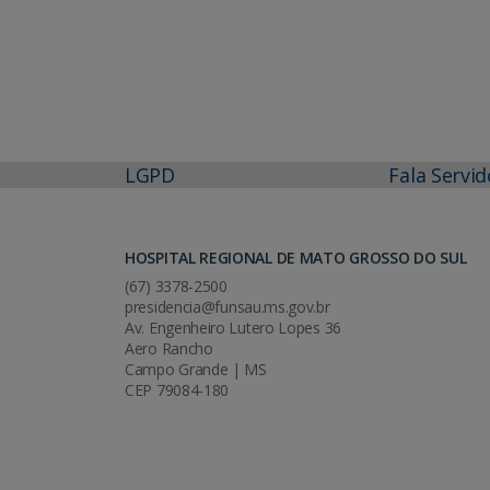
LGPD
Fala Servid
HOSPITAL REGIONAL DE MATO GROSSO DO SUL
(67) 3378-2500
presidencia@funsau.ms.gov.br
Av. Engenheiro Lutero Lopes 36
Aero Rancho
Campo Grande | MS
CEP 79084-180