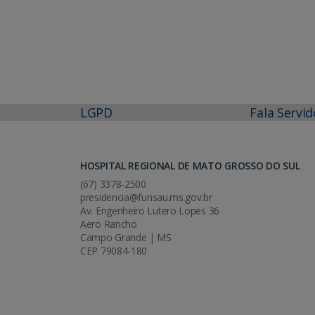
LGPD
Fala Servid
HOSPITAL REGIONAL DE MATO GROSSO DO SUL
(67) 3378-2500
presidencia@funsau.ms.gov.br
Av. Engenheiro Lutero Lopes 36
Aero Rancho
Campo Grande | MS
CEP 79084-180