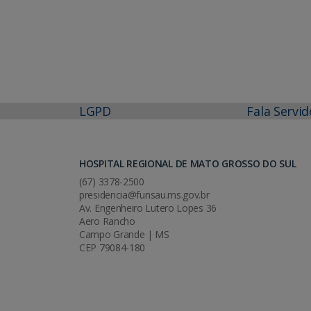
LGPD
Fala Servid
HOSPITAL REGIONAL DE MATO GROSSO DO SUL
(67) 3378-2500
presidencia@funsau.ms.gov.br
Av. Engenheiro Lutero Lopes 36
Aero Rancho
Campo Grande | MS
CEP 79084-180