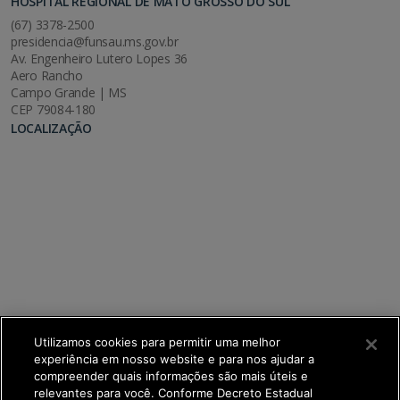
HOSPITAL REGIONAL DE MATO GROSSO DO SUL
(67) 3378-2500
presidencia@funsau.ms.gov.br
Av. Engenheiro Lutero Lopes 36
Aero Rancho
Campo Grande | MS
CEP 79084-180
LOCALIZAÇÃO
Utilizamos cookies para permitir uma melhor
experiência em nosso website e para nos ajudar a
compreender quais informações são mais úteis e
relevantes para você. Conforme Decreto Estadual