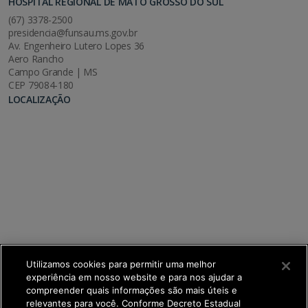
HOSPITAL REGIONAL DE MATO GROSSO DO SUL
(67) 3378-2500
presidencia@funsau.ms.gov.br
Av. Engenheiro Lutero Lopes 36
Aero Rancho
Campo Grande | MS
CEP 79084-180
LOCALIZAÇÃO
Utilizamos cookies para permitir uma melhor
experiência em nosso website e para nos ajudar a
compreender quais informações são mais úteis e
relevantes para você. Conforme Decreto Estadual