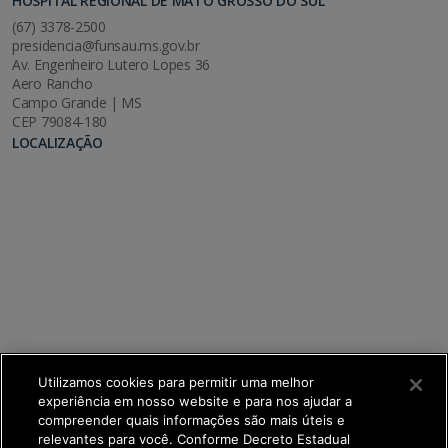
HOSPITAL REGIONAL DE MATO GROSSO DO SUL
(67) 3378-2500
presidencia@funsau.ms.gov.br
Av. Engenheiro Lutero Lopes 36
Aero Rancho
Campo Grande | MS
CEP 79084-180
LOCALIZAÇÃO
Utilizamos cookies para permitir uma melhor
experiência em nosso website e para nos ajudar a
compreender quais informações são mais úteis e
relevantes para você. Conforme Decreto Estadual