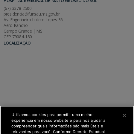
HOSPITAL REGIONAL DE MATO GROSSO DO SUL
(67) 3378-2500
presidencia@funsau.ms.gov.br
Av. Engenheiro Lutero Lopes 36
Aero Rancho
Campo Grande | MS
CEP 79084-180
LOCALIZAÇÃO
Utilizamos cookies para permitir uma melhor
experiência em nosso website e para nos ajudar a
compreender quais informações são mais úteis e
relevantes para você. Conforme Decreto Estadual