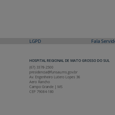
LGPD
Fala Servid
HOSPITAL REGIONAL DE MATO GROSSO DO SUL
(67) 3378-2500
presidencia@funsau.ms.gov.br
Av. Engenheiro Lutero Lopes 36
Aero Rancho
Campo Grande | MS
CEP 79084-180