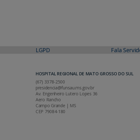
LGPD
Fala Servid
HOSPITAL REGIONAL DE MATO GROSSO DO SUL
(67) 3378-2500
presidencia@funsau.ms.gov.br
Av. Engenheiro Lutero Lopes 36
Aero Rancho
Campo Grande | MS
CEP 79084-180