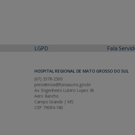
LGPD
Fala Servid
HOSPITAL REGIONAL DE MATO GROSSO DO SUL
(67) 3378-2500
presidencia@funsau.ms.gov.br
Av. Engenheiro Lutero Lopes 36
Aero Rancho
Campo Grande | MS
CEP 79084-180