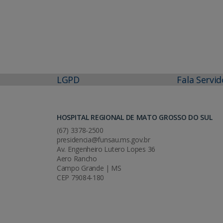
LGPD
Fala Servid
HOSPITAL REGIONAL DE MATO GROSSO DO SUL
(67) 3378-2500
presidencia@funsau.ms.gov.br
Av. Engenheiro Lutero Lopes 36
Aero Rancho
Campo Grande | MS
CEP 79084-180