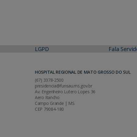
LGPD
Fala Servid
HOSPITAL REGIONAL DE MATO GROSSO DO SUL
(67) 3378-2500
presidencia@funsau.ms.gov.br
Av. Engenheiro Lutero Lopes 36
Aero Rancho
Campo Grande | MS
CEP 79084-180