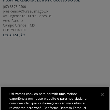
HOSPITAL REGIONAL DE MATO GROSSO DO SUL
(67) 3378-2500
presidencia@funsau.ms.gov.br
Av. Engenheiro Lutero Lopes 36
Aero Rancho
Campo Grande | MS
CEP 79084-180
LOCALIZAÇÃO
Utilizamos cookies para permitir uma melhor
experiência em nosso website e para nos ajudar a
compreender quais informações são mais úteis e
relevantes para você. Conforme Decreto Estadual