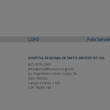
LGPD
Fala Servid
HOSPITAL REGIONAL DE MATO GROSSO DO SUL
(67) 3378-2500
presidencia@funsau.ms.gov.br
Av. Engenheiro Lutero Lopes 36
Aero Rancho
Campo Grande | MS
CEP 79084-180