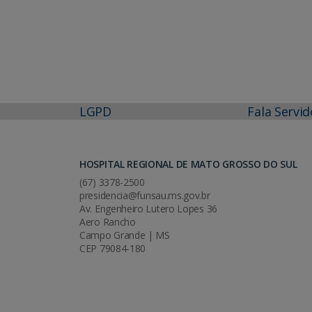
LGPD
Fala Servid
HOSPITAL REGIONAL DE MATO GROSSO DO SUL
(67) 3378-2500
presidencia@funsau.ms.gov.br
Av. Engenheiro Lutero Lopes 36
Aero Rancho
Campo Grande | MS
CEP 79084-180