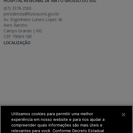
HOSPITAL REGIONAL DE MATO GROSSO DO SUL
(67) 3378-2500
presidencia@funsau.ms.gov.br
Av. Engenheiro Lutero Lopes 36
Aero Rancho
Campo Grande | MS
CEP 79084-180
LOCALIZAÇÃO
Utilizamos cookies para permitir uma melhor
experiência em nosso website e para nos ajudar a
compreender quais informações são mais úteis e
relevantes para você. Conforme Decreto Estadual