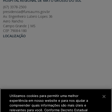
HOSPITAL REGIONAL DE MATO GROSSO DO SUL
(67) 3378-2500
presidencia@funsau.ms.gov.br
Av. Engenheiro Lutero Lopes 36
Aero Rancho
Campo Grande | MS
CEP 79084-180
LOCALIZAÇÃO
Utilizamos cookies para permitir uma melhor
experiência em nosso website e para nos ajudar a
compreender quais informações são mais úteis e
relevantes para você. Conforme Decreto Estadual