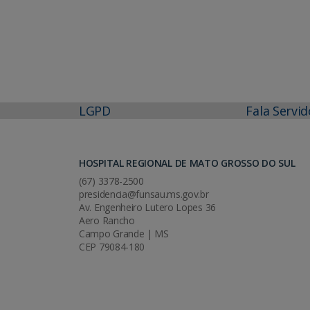
LGPD
Fala Servid
HOSPITAL REGIONAL DE MATO GROSSO DO SUL
(67) 3378-2500
presidencia@funsau.ms.gov.br
Av. Engenheiro Lutero Lopes 36
Aero Rancho
Campo Grande | MS
CEP 79084-180