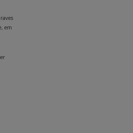
graves
e, em
er
u