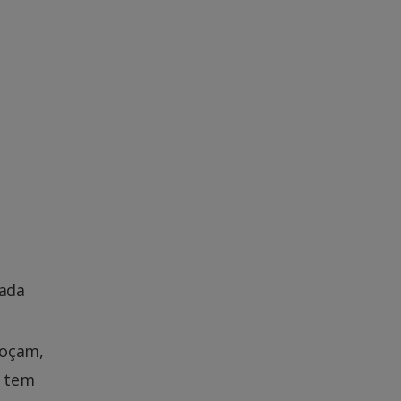
rada
coçam,
a tem