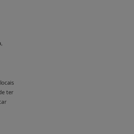
,
locais
de ter
tar