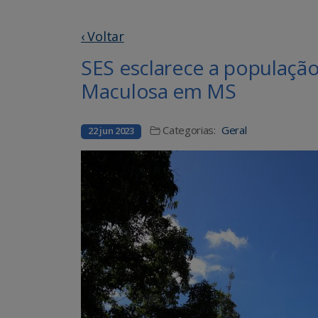
‹ Voltar
SES esclarece a populaçã
Maculosa em MS
Categorias:
Geral
22 jun 2023