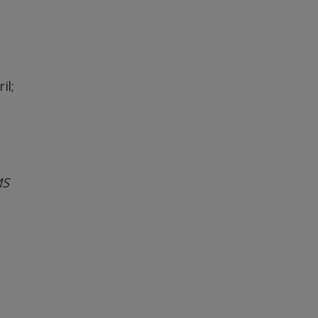
il;
MS