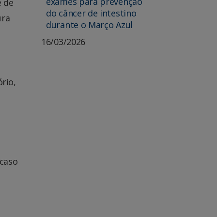
exames para prevenção
e de
do câncer de intestino
ura
durante o Março Azul
16/03/2026
rio,
 caso